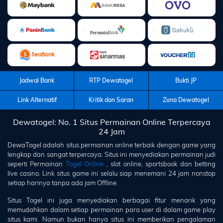
Jadwal Bank
RTP Dewatogel
Bukti JP
Link Alternatif
Kritik dan Saran
Zona Dewatogel
Dewatogel: No. 1 Situs Permainan Online Terpercaya
24 Jam
DewaTogel
adalah situs permainan online terbaik dengan game yang
lengkap dan sangat terpercaya. Situs ini menyediakan permainan judi
seperti Permainan
Togel Online
, slot online, sportsbook dan betting
live casino. Link situs game ini selalu siap menemani 24 jam nonstop
setiap harinya tanpa ada jam Offline.
Situs Togel ini juga menyediakan berbagai fitur menarik yang
memudahkan dalam setiap permainan para user di dalam game play
situs kami. Namun bukan hanya situs ini memberikan pengalaman