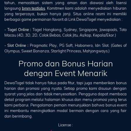
tahun, memastikan sistem yang aman dan diawasi oleh lisensi
langsung
bmm testlabs
. Komitmen kami adalah menyediakan hiburan
yang terpercaya, bukan hanya janji. Situs online resmi ini memiliki
berbagai game permainan favorit di Link DewaTogel menyediakan :
- Togel Online :
Togel Hongkong, Sydney, Singapore, Jowopools, Toto
Macau (4D, 3D, 2D, Colok Bebas, Colok Jitu, As/kop, Kepala/Ekor.)
- Slot Online :
Pragmatic Play, PG Soft, Habanero, Idn Slot. (Gates of
Olympus, Sweet Bonanza, Starlight Princess, Mahjongways.)
Promo dan Bonus Harian
dengan Event Menarik
DewaTogel tidak hanya fokus pada fitur, tapi juga memberikan bonus
harian dan promosi yang nyata. Setiap promo kami disusun dengan
syarat yang jelas dan tidak menyesatkan. Pengguna dapat membaca
detail program melalui halaman khusus dan menu promosi yang terus
kami perbarui. Pengalaman pemain menunjukkan bahwa bonus event
ini membantu meningkatkan modal bermain dengan cara yang fair
dan berimbang.
License :