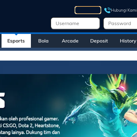
Hubungi Kami
Esports
Bola
Arcade
Deposit
History