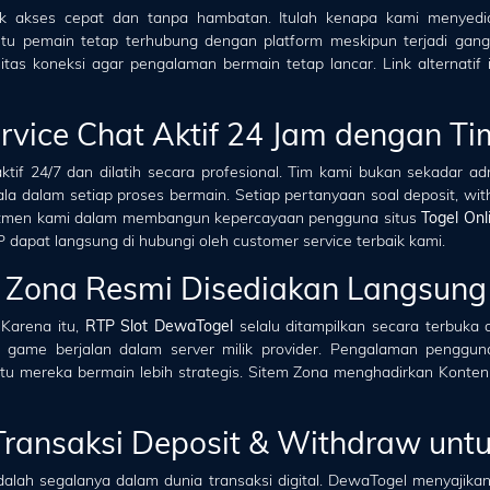
 akses cepat dan tanpa hambatan. Itulah kenapa kami menyediakan
ntu pemain tetap terhubung dengan platform meskipun terjadi ga
itas koneksi agar pengalaman bermain tetap lancar. Link alternatif i
vice Chat Aktif 24 Jam dengan Ti
aktif 24/7 dan dilatih secara profesional. Tim kami bukan sekadar a
 dalam setiap proses bermain. Setiap pertanyaan soal deposit, wit
omitmen kami dalam membangun kepercayaan pengguna situs
Togel Onl
 dapat langsung di hubungi oleh customer service terbaik kami.
 Zona Resmi Disediakan Langsung 
Karena itu,
RTP Slot DewaTogel
selalu ditampilkan secara terbuka 
uh game berjalan dalam server milik provider. Pengalaman pengg
 mereka bermain lebih strategis. Sitem Zona menghadirkan Konte
Transaksi Deposit & Withdraw untu
lah segalanya dalam dunia transaksi digital. DewaTogel menyajikan j