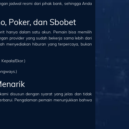
engan jadwal resmi dari pihak bank, sehingga Anda
o, Poker, dan Sbobet
orit hanya dalam satu akun. Pemain bisa memilih
engan provider yang sudah bekerja sama lebih dari
lah menyediakan hiburan yang terpercaya, bukan
 Kepala/Ekor.)
ongways.)
enarik
kami disusun dengan syarat yang jelas dan tidak
perbarui. Pengalaman pemain menunjukkan bahwa